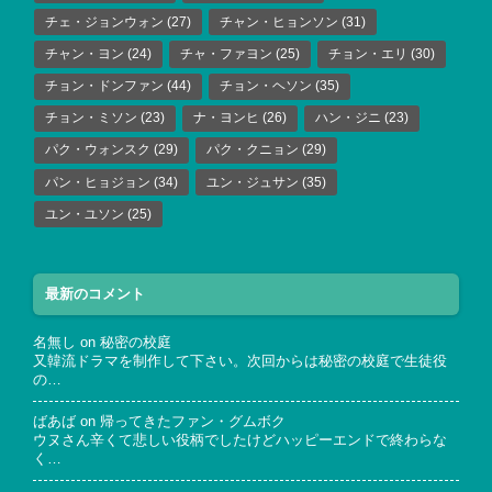
チェ・ジョンウォン
(27)
チャン・ヒョンソン
(31)
チャン・ヨン
(24)
チャ・ファヨン
(25)
チョン・エリ
(30)
チョン・ドンファン
(44)
チョン・ヘソン
(35)
チョン・ミソン
(23)
ナ・ヨンヒ
(26)
ハン・ジニ
(23)
パク・ウォンスク
(29)
パク・クニョン
(29)
パン・ヒョジョン
(34)
ユン・ジュサン
(35)
ユン・ユソン
(25)
最新のコメント
名無し
on
秘密の校庭
又韓流ドラマを制作して下さい。次回からは秘密の校庭で生徒役
の…
ばあば
on
帰ってきたファン・グムボク
ウヌさん辛くて悲しい役柄でしたけどハッピーエンドで終わらな
く…