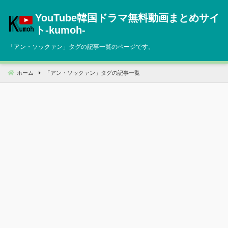
コ
YouTube韓国ドラマ無料動画まとめサイ
ン
テ
ト‐kumoh‐
ン
「
アン・ソックァン
」タグの記事一覧のページです。
ツ
へ
移
ホーム
「
アン・ソックァン
」タグの記事一覧
動