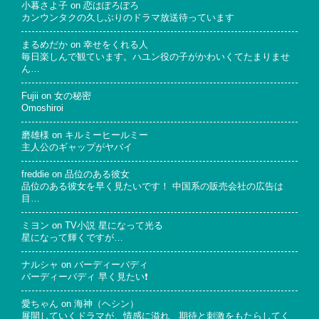
小暮さよ子
on
恋はぽろぽろ
カンウンタクの久しぶりのドラマ放送待っています
まるめだか
on
幸せをくれる人
毎日楽しんで観ています。ハユン役の子がかわいくてたまりませ
ん…
Fujii
on
女の秘密
Omoshiroi
磨雄様
on
キルミーヒールミー
主人公のギャップがヤバイ
freddie
on
品位のある彼女
品位のある彼女を早く見たいです！ 中国系の販売会社の広告は
目…
ミヨン
on
TV小説 星になって光る
星になって輝くですが…
ナルシャ
on
バーディーバディ
バーディーバディ 早く見たい❗
愛ちゃん
on
海神（ヘシン）
展開していくドラマが、情感に溢れ 期待と刺激をもたらしてく