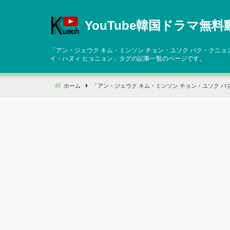
コ
ン
YouTube韓国ドラマ無料
テ
ン
「
アン・ジェウク キム・ミンソン チョン・ユソク パク・クニョン
ツ
イ・ハヌィ ヒョニョン
」タグの記事一覧のページです。
へ
移
ホーム
「
アン・ジェウク キム・ミンソン チョン・ユソク パク
動