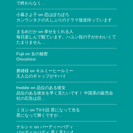
で終わらなく…
小暮さよ子
on
恋はぽろぽろ
カンウンタクの久しぶりのドラマ放送待っています
まるめだか
on
幸せをくれる人
毎日楽しんで観ています。ハユン役の子がかわいくて
たまりません…
Fujii
on
女の秘密
Omoshiroi
磨雄様
on
キルミーヒールミー
主人公のギャップがヤバイ
freddie
on
品位のある彼女
品位のある彼女を早く見たいです！ 中国系の販売会
社の広告は目…
ミヨン
on
TV小説 星になって光る
星になって輝くですが…
ナルシャ
on
バーディーバディ
バーディーバディ 早く見たい❗