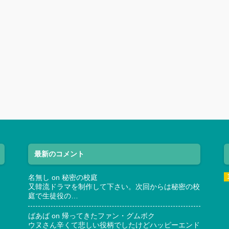
最新のコメント
名無し
on
秘密の校庭
又韓流ドラマを制作して下さい。次回からは秘密の校
庭で生徒役の…
ばあば
on
帰ってきたファン・グムボク
ウヌさん辛くて悲しい役柄でしたけどハッピーエンド