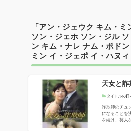
「
アン・ジェウク キム・ミ
ソン・ジェホ ソン・ジル ソ
ン キム・ナレ ナム・ポドン
ミン イ・ジェポ イ・ハヌィ
天女と詐
タイトルの日
詐欺師のチュ
になることを
を続け、莫大な