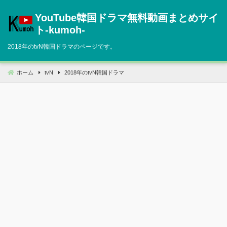
コ
YouTube韓国ドラマ無料動画まとめサイ
ン
テ
ト‐kumoh‐
ン
2018年のtvN韓国ドラマのページです。
ツ
へ
移
ホーム
tvN
2018年のtvN韓国ドラマ
動