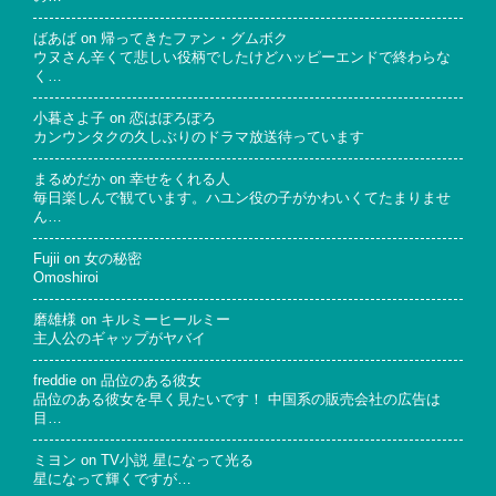
ばあば
on
帰ってきたファン・グムボク
ウヌさん辛くて悲しい役柄でしたけどハッピーエンドで終わらな
く…
小暮さよ子
on
恋はぽろぽろ
カンウンタクの久しぶりのドラマ放送待っています
まるめだか
on
幸せをくれる人
毎日楽しんで観ています。ハユン役の子がかわいくてたまりませ
ん…
Fujii
on
女の秘密
Omoshiroi
磨雄様
on
キルミーヒールミー
主人公のギャップがヤバイ
freddie
on
品位のある彼女
品位のある彼女を早く見たいです！ 中国系の販売会社の広告は
目…
ミヨン
on
TV小説 星になって光る
星になって輝くですが…