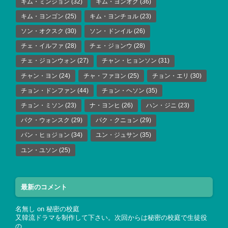
キム・ミンジョン
(32)
キム・ヨンオク
(36)
キム・ヨンゴン
(25)
キム・ヨンチョル
(23)
ソン・オクスク
(30)
ソン・ドンイル
(26)
チェ・イルファ
(28)
チェ・ジョンウ
(28)
チェ・ジョンウォン
(27)
チャン・ヒョンソン
(31)
チャン・ヨン
(24)
チャ・ファヨン
(25)
チョン・エリ
(30)
チョン・ドンファン
(44)
チョン・ヘソン
(35)
チョン・ミソン
(23)
ナ・ヨンヒ
(26)
ハン・ジニ
(23)
パク・ウォンスク
(29)
パク・クニョン
(29)
パン・ヒョジョン
(34)
ユン・ジュサン
(35)
ユン・ユソン
(25)
最新のコメント
名無し
on
秘密の校庭
又韓流ドラマを制作して下さい。次回からは秘密の校庭で生徒役
の…